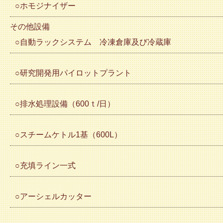
○ホモジナイザー
その他設備
○自動ラックシステム 冷凍倉庫及び冷蔵庫
○研究開発用パイロットプラント
○排水処理設備（600ｔ/日）
○スチームケトル1基（600L）
○充填ライン一式
○アーシェルカッター