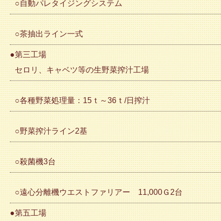
○自動パレタイジングシステム
○茶抽出ライン一式
●第三工場
セロリ、キャベツ等の生野菜搾汁工場
○各種野菜処理量：15ｔ～36ｔ/日搾汁
○野菜搾汁ライン2基
○殺菌機3台
○遠心分離機ウエストファリアー 11,000Ｇ2台
●第五工場