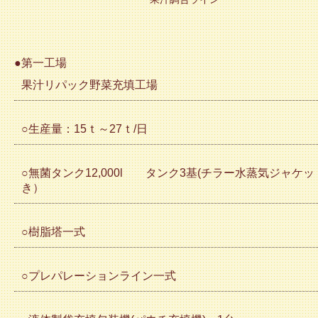
●第一工場
果汁リパック野菜充填工場
○生産量：15ｔ～27ｔ/日
○無菌タンク12,000l タンク3基(チラー水蒸気ジャケッ
き）
○樹脂塔一式
○プレパレーションライン一式