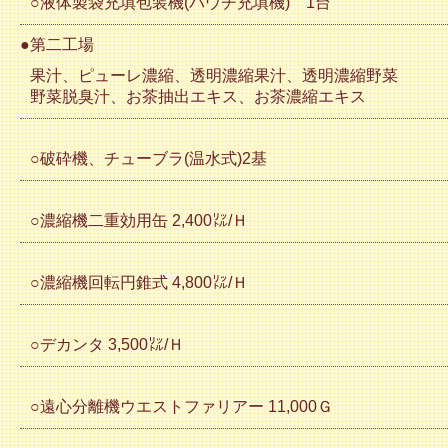
○液体製袋充填包装機(パウチ充填機) 1台
●第二工場
果汁、ピューレ濃縮、透明濃縮果汁、透明濃縮野菜
野菜脱臭汁、お茶抽出エキス、お茶濃縮エキス
○破砕機、チューブラ(温水式)2基
○濃縮機二重効用缶 2,400㍑/Ｈ
○濃縮機回転円錐式 4,800㍑/Ｈ
○デカンタ 3,500㍑/Ｈ
○遠心分離機ウエストファリアー 11,000Ｇ