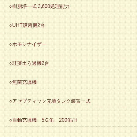
○樹脂塔一式 3,600処理能力
○UHT殺菌機2台
○ホモジナイザー
○珪藻土ろ過機2台
○無菌充填機
○アセプティック充填タンク装置一式
○自動充填機 5Ｇ缶 200缶/Ｈ