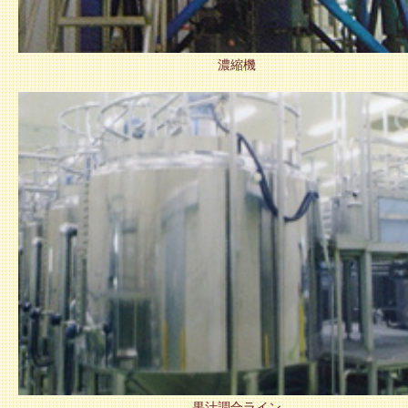
濃縮機
果汁調合ライン